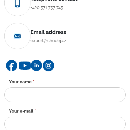
+420 571 757 745
Email address
export@chudej.cz
Contact
Your name
*
form
-
EN
Your e-mail
*